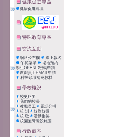
健康促進專區
健康促進專區
特殊教育專區
交流互動
網路公布欄
線上報名
午餐菜單
場地預約
學生OPENID密碼申請
教職員工EMAIL申請
科技領域補充教材
學校概況
校史略要
我們的校長
教職員工
電話分機
校 訓
校旗校徽
校 歌
活動集錦
校園無障礙設施圖
行政處室