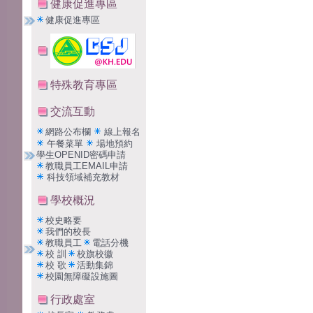
健康促進專區
健康促進專區
特殊教育專區
交流互動
網路公布欄
線上報名
午餐菜單
場地預約
學生OPENID密碼申請
教職員工EMAIL申請
科技領域補充教材
學校概況
校史略要
我們的校長
教職員工
電話分機
校 訓
校旗校徽
校 歌
活動集錦
校園無障礙設施圖
行政處室