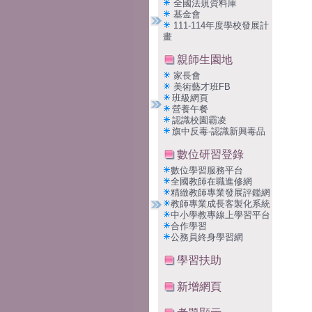
全國法規資料庫
基金會
111-114年度學校發展計
畫
親師生園地
家長會
美術藝才班FB
班級網頁
營養午餐
認識校園霸凌
旗中反毒-認識新興毒品
數位研習登錄
數位學習服務平台
全國教師在職進修網
精緻教師專業發展評鑑網
教師專業成長客製化系統
中小學教專線上學習平台
合作學習
公務員終身學習網
學習扶助
新增網頁