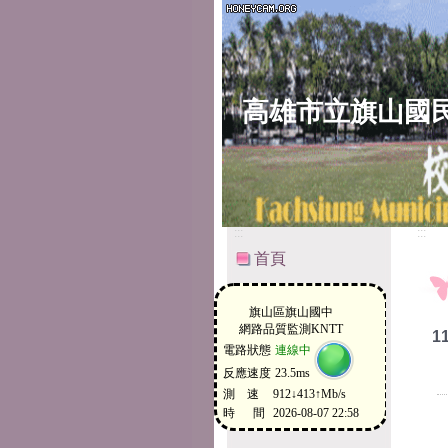
高雄市立旗山國
:::
:::
首頁
1