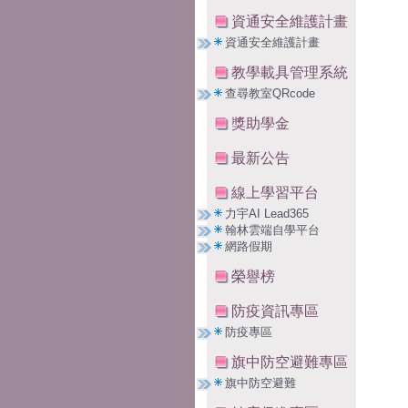
資通安全維護計畫
資通安全維護計畫
教學載具管理系統
查尋教室QRcode
獎助學金
最新公告
線上學習平台
力宇AI Lead365
翰林雲端自學平台
網路假期
榮譽榜
防疫資訊專區
防疫專區
旗中防空避難專區
旗中防空避難