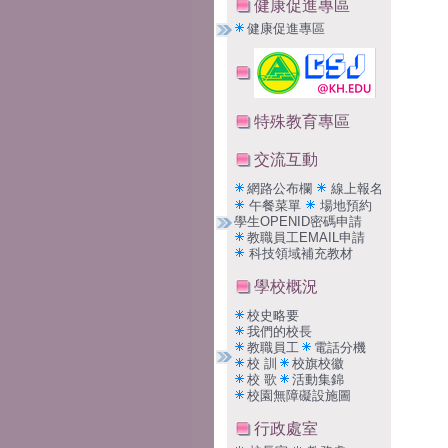
健康促進專區
健康促進專區
特殊教育專區
交流互動
網路公布欄
線上報名
午餐菜單
場地預約
學生OPENID密碼申請
教職員工EMAIL申請
科技領域補充教材
學校概況
校史略要
我們的校長
教職員工
電話分機
校 訓
校旗校徽
校 歌
活動集錦
校園無障礙設施圖
行政處室