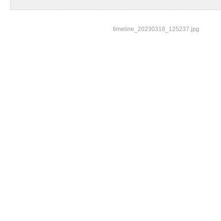
timeline_20230318_125237.jpg