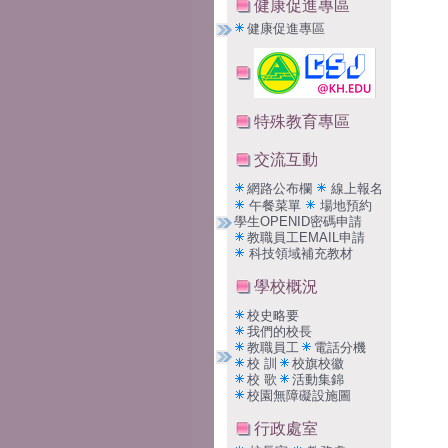
健康促進專區
健康促進專區
特殊教育專區
交流互動
網路公布欄
線上報名
午餐菜單
場地預約
學生OPENID密碼申請
教職員工EMAIL申請
科技領域補充教材
學校概況
校史略要
我們的校長
教職員工
電話分機
校 訓
校旗校徽
校 歌
活動集錦
校園無障礙設施圖
行政處室