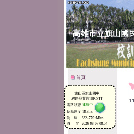
高雄市立旗山國
:::
:::
首頁
1